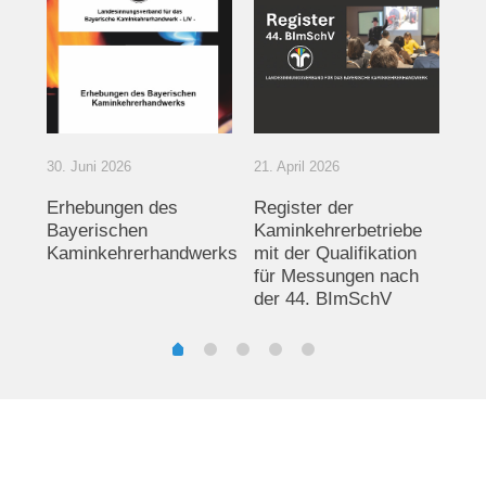
3. 
30. Juni 2026
21. April 2026
14
Bu
Erhebungen des
Register der
de
Bayerischen
Kaminkehrerbetriebe
Sc
Kaminkehrerhandwerks
mit der Qualifikation
in
für Messungen nach
der 44. BImSchV