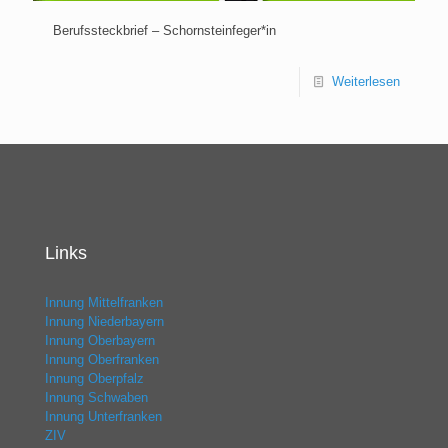
Berufssteckbrief – Schornsteinfeger*in
Weiterlesen
Links
Innung Mittelfranken
Innung Niederbayern
Innung Oberbayern
Innung Oberfranken
Innung Oberpfalz
Innung Schwaben
Innung Unterfranken
ZIV