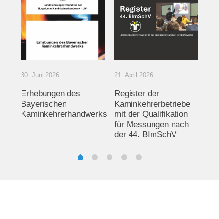
3. 
30. Juni 2026
21. April 2026
14
Bu
Erhebungen des
Register der
de
Bayerischen
Kaminkehrerbetriebe
Sc
Kaminkehrerhandwerks
mit der Qualifikation
in
für Messungen nach
der 44. BImSchV