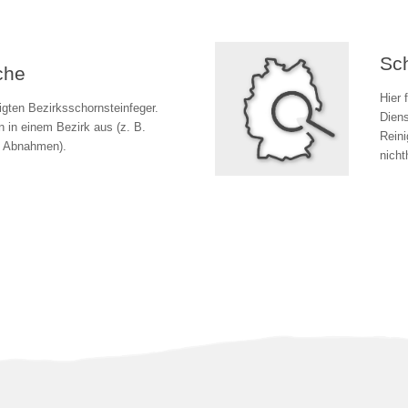
Sch
che
Hier 
igten Bezirksschornsteinfeger.
Diens
en in einem Bezirk aus (z. B.
Reini
e Abnahmen).
nicht