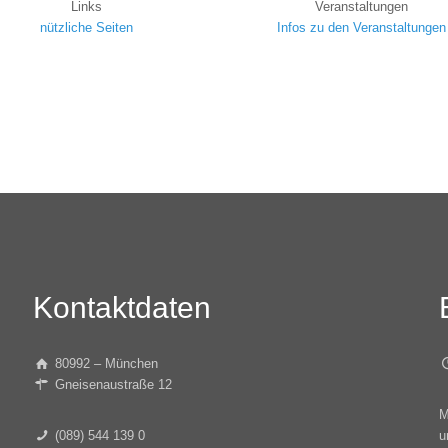
Links
Veranstaltungen
nützliche Seiten
Infos zu den Veranstaltungen
Kontaktdaten
80992 – München
Gneisenaustraße 12
M
(089) 544 139 0
u