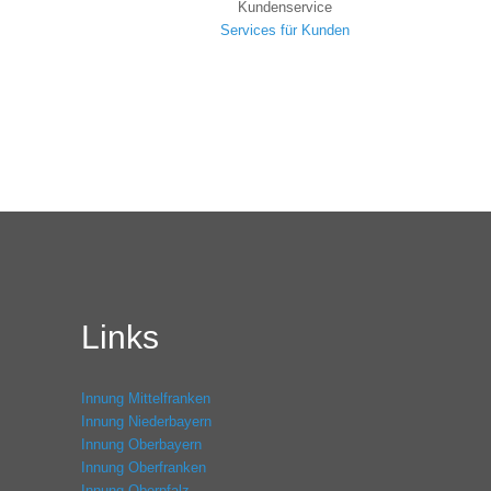
Kundenservice
Services für Kunden
Links
Innung Mittelfranken
Innung Niederbayern
Innung Oberbayern
Innung Oberfranken
Innung Oberpfalz